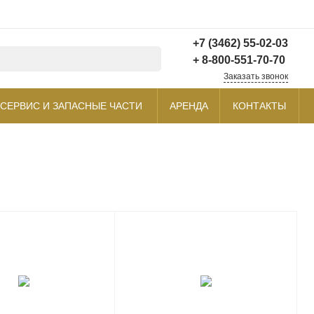
+7 (3462) 55-02-03
+ 8-800-551-70-70
Заказать звонок
+7 (3462) 55-02-03
СЕРВИС И ЗАПАСНЫЕ ЧАСТИ
АРЕНДА
КОНТАКТЫ
г. Сургут
Пн-Пт: 8:30-17:30 Cб-
Вс: Выходной
sales@pkfr.ru
+ 8-800-551-70-70
г. г. Москва, ул.
Новорязанская, 18, стр.
13
info@sitrak-russia.ru