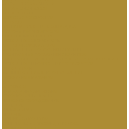
АВТОБЕТОНОСМЕСИТЕЛИ
АВТОБЕТОНОНАСОСЫ
АВТОЦИСТЕРНЫ
БОРТОВЫЕ АВТОМОБИЛИ
ЛЕСОВОЗЫ
ПОЛНОПРИВОДНЫЕ ТЯГАЧИ 6х6, 8х8
ФУРГОНЫ РЕФРИЖЕРАТОРЫ
СПЕЦТЕХНИКА DEVELON
ГУСЕНИЧНЫЕ ЭКСКАВАТОРЫ
КОЛЕСНЫЕ ЭКСКАВАТОРЫ
ФРОНТАЛЬНЫЕ ПОГРУЗЧИКИ СЕРИИ DL
ФРОНТАЛЬНЫЕ ПОГРУЗЧИКИ СЕРИИ DISD
СПЕЦИАЛЬНЫЕ РЕШЕНИЯ НА БАЗЕ ЭКСКАВАТОРОВ DEVELON
ГУСЕНИЧНЫЕ И КОЛЕСНЫЕ ПЕРЕГРУЖАТЕЛИ
РАЗРУШИТЕЛИ
МАШИНЫ СПЕЦИАЛЬНОГО НАЗНАЧЕНИЯ
ГУСЕНИЧНЫЕ МУЛЬЧЕРЫ
КРАНЫ
АВТОКРАНЫ
ВЕЗДЕХОДНЫЕ АВТОКРАНЫ
КОРОТКОБАЗНЫЕ КРАНЫ
НАВЕСНОЕ ОБОРУДОВАНИЕ
МУЛЬЧЕРЫ
КВИК-КАПЛЕРЫ
ПРИЦЕПЫ
ТЕХНИКА С ПРОБЕГОМ
ОРИГИНАЛЬНАЯ ПРОДУКЦИЯ РЕМЭКС
МАШИНОСТРОЕНИЕ