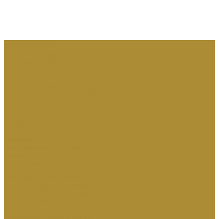
КВИК-КАПЛЕРЫ
ОРИГИНАЛЬНАЯ ПРОДУКЦИЯ РЕМЭКС
МАШИНОСТРОЕНИЕ
СЕРВИС И ЗАПАСНЫЕ ЧАСТИ
Кузовной ремонт грузовых автомобилей
Слесарный ремонт
Запасные части и аксессуары:
АРЕНДА
КОНТАКТЫ
...
О КОМПАНИИ
Новости
Вакансии
Политика конфиденциальности
Гарантийные обязательства
Сертификаты
КАТАЛОГ ТЕХНИКИ
ГРУЗОВЫЕ АВТОМОБИЛИ
МАГИСТРАЛЬНЫЕ ТЯГАЧИ
СТРОИТЕЛЬНЫЕ ТЯГАЧИ
ПОЛНОПРИВОДНЫЕ САМОСВАЛЫ
СТРОИТЕЛЬНЫЕ САМОСВАЛЫ
КАРЬЕРНЫЕ САМОСВАЛЫ