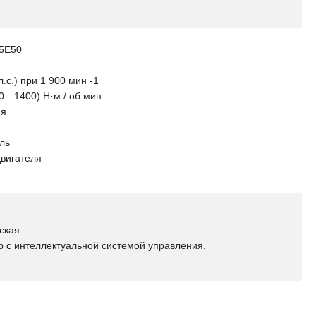
75Е50
.с.) при 1 900 мин -1
0…1400) Н·м / об.мин
ия
ль
вигателя
ская.
 с интеллектуальной системой управления.