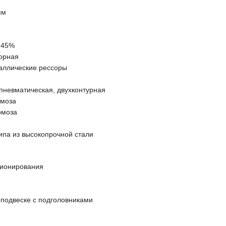
мм
 45%
орная
аллические рессоры
пневматическая, двухконтурная
рмоза
рмоза
ипа из высокопрочной стали
ционирования
подвеске с подголовниками