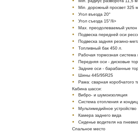
Min. радиус разворота 11,5 м
Min. дорожный просвет 325 
Угол въезда 20°
Угол съезда 15°/li>
Мах. преодолеваемый уклон
Подвеска передней оси ресс
Подвеска задняя резино-мет
Топливный бак 450 л.
Рабочая тормозная система 
Передняя оси - дисковые то
Задние оси - барабанные то
Шины 445/95R25
Рама: сварная коробчатого т
Кабина шасси:
Вибро- и шумоизоляция
Система отопления и конди
Мультимедийное устройство
Камера заднего вида
Сиденье водителя на пневмо
Спальное место