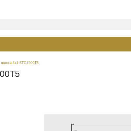
а шасси 8х4 STC1200T5
200T5