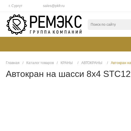
г. Сургут
sales@pkfr.ru
Главная
/
Каталог товаров
/
КРАНЫ
/
АВТОКРАНЫ
/
Автокран н
Автокран на шасси 8х4 STC1