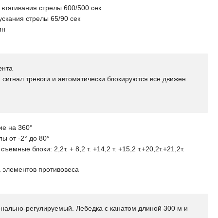
втягивания стрелы 600/500 сек
скания стрелы 65/90 сек
ин
ента
 сигнал тревоги и автоматически блокируются все движен
ие на 360°
ы от -2° до 80°
емные блоки: 2,2т. + 8,2 т. +14,2 т. +15,2 т.+20,2т.+21,2т.
а элементов противовеса
онально-регулируемый. Лебедка с канатом длиной 300 м и