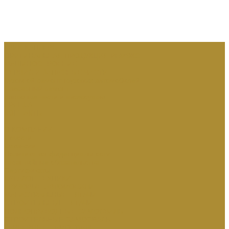
КВИК-КАПЛЕРЫ
ОРИГИНАЛЬНАЯ ПРОДУКЦИЯ РЕМЭКС
МАШИНОСТРОЕНИЕ
СЕРВИС И ЗАПАСНЫЕ ЧАСТИ
Кузовной ремонт грузовых автомобилей
Слесарный ремонт
Запасные части и аксессуары:
АРЕНДА
КОНТАКТЫ
...
О КОМПАНИИ
Новости
Вакансии
Политика конфиденциальности
Гарантийные обязательства
Сертификаты
КАТАЛОГ ТЕХНИКИ
ГРУЗОВЫЕ АВТОМОБИЛИ
МАГИСТРАЛЬНЫЕ ТЯГАЧИ
СТРОИТЕЛЬНЫЕ ТЯГАЧИ
ПОЛНОПРИВОДНЫЕ САМОСВАЛЫ
СТРОИТЕЛЬНЫЕ САМОСВАЛЫ
КАРЬЕРНЫЕ САМОСВАЛЫ