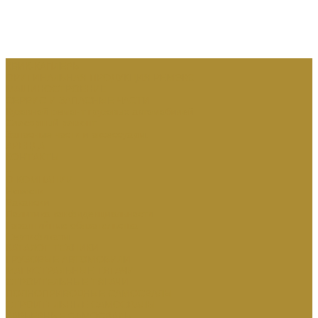
КВИК-КАПЛЕРЫ
ОРИГИНАЛЬНАЯ ПРОДУКЦИЯ РЕМЭКС
МАШИНОСТРОЕНИЕ
СЕРВИС И ЗАПАСНЫЕ ЧАСТИ
Кузовной ремонт грузовых автомобилей
Слесарный ремонт
Запасные части и аксессуары:
АРЕНДА
КОНТАКТЫ
...
О КОМПАНИИ
Новости
Вакансии
Политика конфиденциальности
Гарантийные обязательства
Сертификаты
КАТАЛОГ ТЕХНИКИ
ГРУЗОВЫЕ АВТОМОБИЛИ
МАГИСТРАЛЬНЫЕ ТЯГАЧИ
СТРОИТЕЛЬНЫЕ ТЯГАЧИ
ПОЛНОПРИВОДНЫЕ САМОСВАЛЫ
СТРОИТЕЛЬНЫЕ САМОСВАЛЫ
КАРЬЕРНЫЕ САМОСВАЛЫ