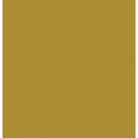
АВТОБЕТОНОСМЕСИТЕЛИ
АВТОБЕТОНОНАСОСЫ
АВТОЦИСТЕРНЫ
БОРТОВЫЕ АВТОМОБИЛИ
ЛЕСОВОЗЫ
ПОЛНОПРИВОДНЫЕ ТЯГАЧИ 6х6, 8х8
ФУРГОНЫ РЕФРИЖЕРАТОРЫ
СПЕЦТЕХНИКА DEVELON
ГУСЕНИЧНЫЕ ЭКСКАВАТОРЫ
КОЛЕСНЫЕ ЭКСКАВАТОРЫ
ФРОНТАЛЬНЫЕ ПОГРУЗЧИКИ СЕРИИ DL
ФРОНТАЛЬНЫЕ ПОГРУЗЧИКИ СЕРИИ DISD
СПЕЦИАЛЬНЫЕ РЕШЕНИЯ НА БАЗЕ ЭКСКАВАТОРОВ DEVELON
ГУСЕНИЧНЫЕ И КОЛЕСНЫЕ ПЕРЕГРУЖАТЕЛИ
РАЗРУШИТЕЛИ
МАШИНЫ СПЕЦИАЛЬНОГО НАЗНАЧЕНИЯ
ГУСЕНИЧНЫЕ МУЛЬЧЕРЫ
КРАНЫ
АВТОКРАНЫ
ВЕЗДЕХОДНЫЕ АВТОКРАНЫ
КОРОТКОБАЗНЫЕ КРАНЫ
НАВЕСНОЕ ОБОРУДОВАНИЕ
МУЛЬЧЕРЫ
КВИК-КАПЛЕРЫ
ПРИЦЕПЫ
ТЕХНИКА С ПРОБЕГОМ
ОРИГИНАЛЬНАЯ ПРОДУКЦИЯ РЕМЭКС
МАШИНОСТРОЕНИЕ