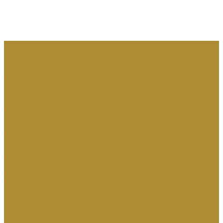
КВИК-КАПЛЕРЫ
ОРИГИНАЛЬНАЯ ПРОДУКЦИЯ РЕМЭКС
МАШИНОСТРОЕНИЕ
СЕРВИС И ЗАПАСНЫЕ ЧАСТИ
Кузовной ремонт грузовых автомобилей
Слесарный ремонт
Запасные части и аксессуары:
АРЕНДА
КОНТАКТЫ
...
О КОМПАНИИ
Новости
Вакансии
Политика конфиденциальности
Гарантийные обязательства
Сертификаты
КАТАЛОГ ТЕХНИКИ
ГРУЗОВЫЕ АВТОМОБИЛИ
МАГИСТРАЛЬНЫЕ ТЯГАЧИ
СТРОИТЕЛЬНЫЕ ТЯГАЧИ
ПОЛНОПРИВОДНЫЕ САМОСВАЛЫ
СТРОИТЕЛЬНЫЕ САМОСВАЛЫ
КАРЬЕРНЫЕ САМОСВАЛЫ