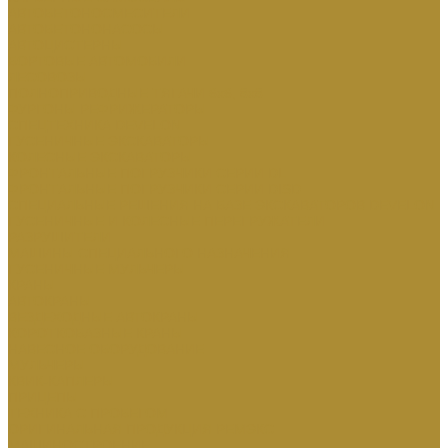
АВТОБЕТОНОСМЕСИТЕЛИ
АВТОБЕТОНОНАСОСЫ
АВТОЦИСТЕРНЫ
БОРТОВЫЕ АВТОМОБИЛИ
ЛЕСОВОЗЫ
ПОЛНОПРИВОДНЫЕ ТЯГАЧИ 6х6, 8х8
ФУРГОНЫ РЕФРИЖЕРАТОРЫ
СПЕЦТЕХНИКА DEVELON
ГУСЕНИЧНЫЕ ЭКСКАВАТОРЫ
КОЛЕСНЫЕ ЭКСКАВАТОРЫ
ФРОНТАЛЬНЫЕ ПОГРУЗЧИКИ СЕРИИ DL
ФРОНТАЛЬНЫЕ ПОГРУЗЧИКИ СЕРИИ DISD
СПЕЦИАЛЬНЫЕ РЕШЕНИЯ НА БАЗЕ ЭКСКАВАТОРОВ DEVELON
ГУСЕНИЧНЫЕ И КОЛЕСНЫЕ ПЕРЕГРУЖАТЕЛИ
РАЗРУШИТЕЛИ
МАШИНЫ СПЕЦИАЛЬНОГО НАЗНАЧЕНИЯ
ГУСЕНИЧНЫЕ МУЛЬЧЕРЫ
КРАНЫ
АВТОКРАНЫ
ВЕЗДЕХОДНЫЕ АВТОКРАНЫ
КОРОТКОБАЗНЫЕ КРАНЫ
НАВЕСНОЕ ОБОРУДОВАНИЕ
МУЛЬЧЕРЫ
КВИК-КАПЛЕРЫ
ПРИЦЕПЫ
ТЕХНИКА С ПРОБЕГОМ
ОРИГИНАЛЬНАЯ ПРОДУКЦИЯ РЕМЭКС
МАШИНОСТРОЕНИЕ