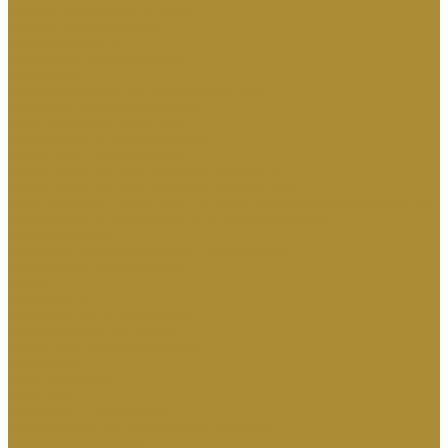
АВТОБЕТОНОСМЕСИТЕЛИ
АВТОБЕТОНОНАСОСЫ
АВТОЦИСТЕРНЫ
БОРТОВЫЕ АВТОМОБИЛИ
ЛЕСОВОЗЫ
ПОЛНОПРИВОДНЫЕ ТЯГАЧИ 6х6, 8х8
ФУРГОНЫ РЕФРИЖЕРАТОРЫ
СПЕЦТЕХНИКА DEVELON
ГУСЕНИЧНЫЕ ЭКСКАВАТОРЫ
КОЛЕСНЫЕ ЭКСКАВАТОРЫ
ФРОНТАЛЬНЫЕ ПОГРУЗЧИКИ СЕРИИ DL
ФРОНТАЛЬНЫЕ ПОГРУЗЧИКИ СЕРИИ DISD
СПЕЦИАЛЬНЫЕ РЕШЕНИЯ НА БАЗЕ ЭКСКАВАТОРОВ DEVELON
ГУСЕНИЧНЫЕ И КОЛЕСНЫЕ ПЕРЕГРУЖАТЕЛИ
РАЗРУШИТЕЛИ
МАШИНЫ СПЕЦИАЛЬНОГО НАЗНАЧЕНИЯ
ГУСЕНИЧНЫЕ МУЛЬЧЕРЫ
КРАНЫ
АВТОКРАНЫ
ВЕЗДЕХОДНЫЕ АВТОКРАНЫ
КОРОТКОБАЗНЫЕ КРАНЫ
НАВЕСНОЕ ОБОРУДОВАНИЕ
МУЛЬЧЕРЫ
КВИК-КАПЛЕРЫ
ПРИЦЕПЫ
ТЕХНИКА С ПРОБЕГОМ
ОРИГИНАЛЬНАЯ ПРОДУКЦИЯ РЕМЭКС
МАШИНОСТРОЕНИЕ