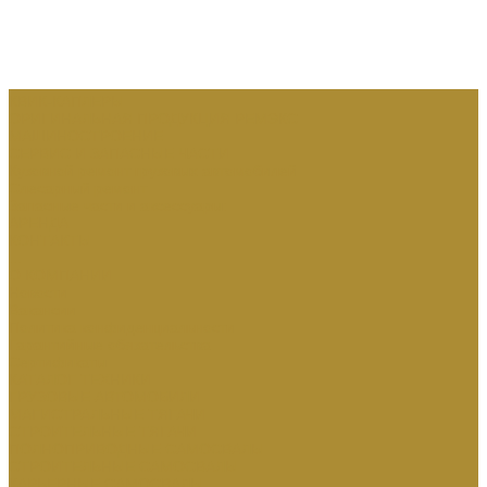
КВИК-КАПЛЕРЫ
ОРИГИНАЛЬНАЯ ПРОДУКЦИЯ РЕМЭКС
МАШИНОСТРОЕНИЕ
СЕРВИС И ЗАПАСНЫЕ ЧАСТИ
Кузовной ремонт грузовых автомобилей
Слесарный ремонт
Запасные части и аксессуары:
АРЕНДА
КОНТАКТЫ
...
О КОМПАНИИ
Новости
Вакансии
Политика конфиденциальности
Гарантийные обязательства
Сертификаты
КАТАЛОГ ТЕХНИКИ
ГРУЗОВЫЕ АВТОМОБИЛИ
МАГИСТРАЛЬНЫЕ ТЯГАЧИ
СТРОИТЕЛЬНЫЕ ТЯГАЧИ
ПОЛНОПРИВОДНЫЕ САМОСВАЛЫ
СТРОИТЕЛЬНЫЕ САМОСВАЛЫ
КАРЬЕРНЫЕ САМОСВАЛЫ